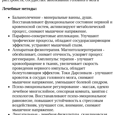
Лечебные методы:
Бальнеолечение - минеральные ванны, души.
Восстанавливают функциональное состояние нервной и
кровеносной систем, активизируют метаболический
процесс, снимают мышечное напряжение.
Парафино-озокеритовые аппликации. Улучшают
трофические процессы, обладают сосудорасширяющим
эффектом, устраняют мышечный спазм.
Аппаратная физиотерапия. Магнитолазеротерапия -
обезболивает, снимает отечность, ускоряет процесс
регенерации. Амплипульс терапия - улучшает
кровообращение в тканях, увеличивает скорость
проведения нервного импульса, обладает
болеутоляющим эффектом. Токи Дарсонваля - улучшают
кровоток в сосудах головного мозга, снимают
мышечное напряжение, уменьшают болевой синдром.
Психо-эмоциональное регулирование - массаж, одеяло
лечебное многослойное, сенсорная комната, занятия с
психологом. Восстанавливают психо-эмоциональное
равновесие, повышают устойчивость к стрессовым
воздействиям, улучшают сон, внимание, снимают
мышечное напряжение.
Двигательные - лечебная физкультура, скандинавская