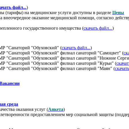
ачать файл...
)
ы (тарифы) на медицинские услуги доступны в разделе
Цены
а внеочередное оказание медицинской помощи, согласно действ
крепленного государственного имущества (
скачать файл...
)
Р "Санаторий "Обуховский" (
скачать файл...
)
 "Санаторий "Обуховский" филиал санаторий "Самоцвет" (
ск
Р "Санаторий "Обуховский" филиал санаторий "Нижние Серги
 "Санаторий "Обуховский" филиал санаторий "Курьи" (
скачат
 "Санаторий "Обуховский" филиал санаторий "Маян" (
скачать
Вакансии
ая среда
чества оказания услуг (
Анкета
)
влетворенности предоставлением мер социальной защиты (подд