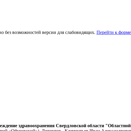
но без возможностей версии для слабовидящих.
Перейти к форме
реждение здравоохранения Свердловской области "Областно
й «Обуховский»). Директор - Клементьев Иван Александрови