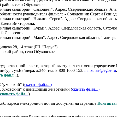
 район, село Обуховское.
л санаторий "Самоцвет". Адрес: Свердловская область, Алапае
обязанности руководителя филиала - Солодовник Сергей Геннад
ал санаторий "Нижние Серги". Адрес: Свердловская область, г
а Елена Викторовна.
л санаторий "Курьи". Адрес: Свердловская область, Сухоложски
ей Сергеевич.
ал санаторий "Маян". Адрес: Свердловская область, Талица, В
дищева 28, 14 этаж (БЦ "Парус")
вский район, село Обуховское.
осударственной власти, который выступает от имени учредителя
нбург, ул.Вайнера, д.34б, тел. 8-800-1000-153,
minzdrav@egov.ru
ь файл...
).
ы
.
буховский" (
скачать файл...
)
буховский" с домашними животными (
скачать файл...
)
скачать файл...
)
жб, адреса электронной почты доступны на странице
Контакты
власти субъекта Российской Федерации в сфере охраны здоровья