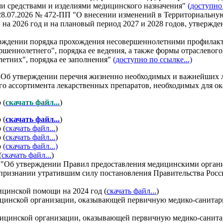
ми средствами и изделиями медицинского назначения"
(доступно 
28.07.2026 № 472-ПП "О внесении изменений в Территориальную
на 2026 год и на плановый период 2027 и 2028 годов, утвержд
верждении порядка прохождения несовершеннолетними профилак
шеннолетнего", порядка ее ведения, а также формы отраслевог
етних", порядка ее заполнения"
(доступно по ссылке...)
 "Об утверждении перечня жизненно необходимых и важнейших л
го ассортимента лекарственных препаратов, необходимых для 
 (
скачать файл...
)
 (
скачать файл...
)
 (
скачать файл...
)
 (
скачать файл...
)
р
(скачать файл...)
(
скачать файл...
)
36 "Об утверждении Правил предоставления медицинскими орган
признании утратившим силу постановления Правительства Росси
ицинской помощи на 2024 год (
скачать файл...
)
ицинской организации, оказывающей первичную медико-санита
дицинской организации, оказывающей первичную медико-санит