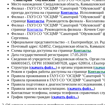
Место нахождения: Свердловская область, Камышловский
Филиал - ГАУЗ СО "ОСЦМР "Санаторий "Обуховский" филиа
проезда доступна на странице
Контакты
. Исполняющий 
Филиал - ГАУЗ СО "ОСЦМР "Санаторий "Обуховский" фили
странице
Контакты
. Руководитель филиала - Косолапов
Филиал - ГАУЗ СО "ОСЦМР "Санаторий "Обуховский" филиа
странице
Контакты
. Руководитель филиала - Кочнев Серг
Филиал - ГАУЗ СО "ОСЦМР "Санаторий "Обуховский" фили
Сергеевна.
Официальное представительство - г. Екатеринбург, ул. Ра
Почтовый адрес: 624852, Свердловская область, Камышло
Схемы проезда доступны на странице
Контакты
.
Дата государственной регистрации: 17.05.2019
Сведения об учредителе: Свердловская область. Орган г
6660010415, ОГРН 1036603497028, адрес 620014, г.Екатери
Структура (
скачать файл...
) и органы управления (
скачат
Режим и график работы доступны на странице
Контакт
Правила проживания в ГАУЗ СО "ОСЦМР "Санаторий "О
Правила проживания в ГАУЗ СО "ОСЦМР "Санаторий "О
Правила подготовки к диагностическим исследованиям. (
Правила записи на консультацию. (
скачать файл...
)
Контактные телефоны, номера телефонов справочных слу
График приема граждан (
скачать файл...
)
2. Об адресах и контактных телефонах органа исполнительной 