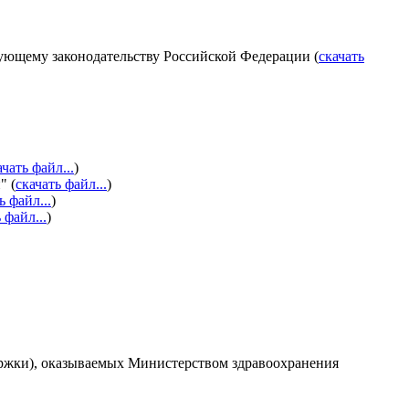
ующему законодательству Российской Федерации (
скачать
ачать файл...
)
" (
скачать файл...
)
ь файл...
)
 файл...
)
ержки), оказываемых Министерством здравоохранения