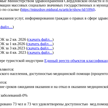
ляемые Министерством здравоохранения Свердловской области 
мации массовых социально значимых государственных и муници
 по ссылке (
https://minzdrav.midural.ru/article/show/id/1094)
.
азания услуг, информирования граждан о правах в сфере здраво
файл....
)
К за 2 кв. 2026 (
скачать файл...
)
К за 1 кв.2026 (
скачать файл....
)
К за 3 кв.2023 (
скачать файл....
)
К за 4 кв. 2023 (
скачать файл...
)
фере туристской индустрии
Единый реестр объектов классифика
вляются:
ельского населения, доступностью медицинской помощи (процент
тся:
ние сроков ожидания оказания и на отказ в оказании медицинск
 заболеваний-0%
тировано 73 чел и 73 чел удовлетворены доступностью мед.помощ