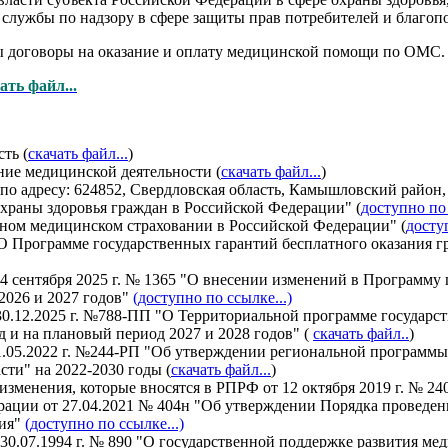
службы по надзору в сфере защиты прав потребителей и благопо
ны договоры на оказание и оплату медицинской помощи по ОМС
ать файл...
ть (
скачать файл...
)
ие медицинской деятельности (
скачать файл...
)
 адресу: 624852, Свердловская область, Камышловский район, 
охраны здоровья граждан в Российской Федерации" (
доступно по 
ьном медицинском страховании в Российской Федерации" (
досту
"О Программе государственных гарантий бесплатного оказания 
4 сентября 2025 г. № 1365 "О внесении изменений в Программу 
2026 и 2027 годов"
(доступно по ссылке...)
30.12.2025 г. №788-ПП "О Территориальной программе государс
 и на плановый период 2027 и 2028 годов" (
скачать файл..
)
1.05.2022 г. №244-РП "Об утверждении региональной программы
сти" на 2022-2030 годы (
скачать файл...
)
(изменения, которые вносятся в РПРФ от 12 октября 2019 г. № 24
ации от 27.04.2021 № 404н "Об утверждении Порядка проведен
ния"
(доступно по ссылке...)
30.07.1994 г. № 890 "О государственной поддержке развития 